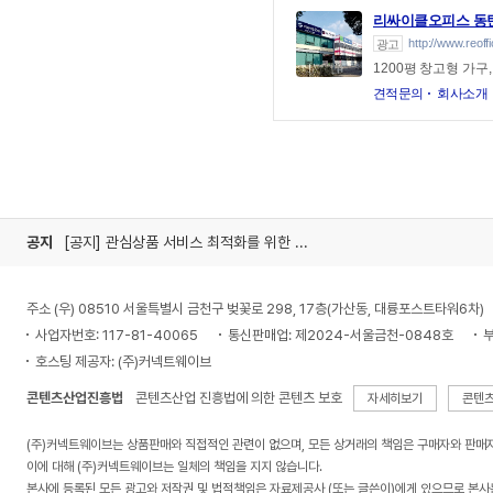
리싸이클오피스 동
http://www.reoffi
광고
1200평 창고형 가구
견적문의
회사소개
공지
[공지] 관심상품 서비스 최적화를 위한 미사용 폴더 정리 안내
주소 (우) 08510 서울특별시 금천구 벚꽃로 298, 17층(가산동, 대륭포스트타워6차)
사업자번호: 117-81-40065
통신판매업: 제2024-서울금천-0848호
부
호스팅 제공자: (주)커넥트웨이브
콘텐츠산업진흥법
콘텐츠산업 진흥법에 의한 콘텐츠 보호
자세히보기
콘텐
(주)커넥트웨이브는 상품판매와 직접적인 관련이 없으며, 모든 상거래의 책임은 구매자와 판매
이에 대해 (주)커넥트웨이브는 일체의 책임을 지지 않습니다.
본사에 등록된 모든 광고와 저작권 및 법적책임은 자료제공사 (또는 글쓴이)에게 있으므로 본사