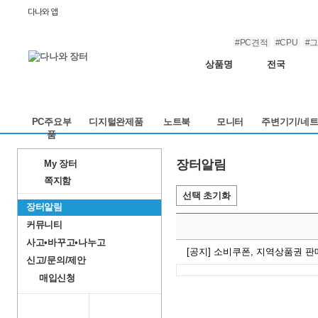
다나와 앱
#PC견적
#CPU
#
상품명
전국
PC주요부
디지털완제품
노트북
모니터
주변기기/네
품
장터알림
My 장터
쪽지함
선택 초기화
장터알림
커뮤니티
사고•바꾸고•나누고
[공지] 소비쿠폰, 지역상품권 판
신고/문의/제안
매입신청