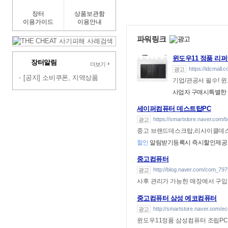
장터
상품보관함
이용가이드
이용안내
파워링크
윈도우11 정품 리
장터알림
더보기
https://idcmall.c
광고
[공지] 소비쿠폰, 지역상품
기업/관공서 필수! 
사업자 구매시특별한
세이퍼컴퓨터 데스트탑PC
https://smartstore.naver.com/
광고
중고 브랜드데스크탑,리사이클데스
할인
알림받기등록시 즉시할인제공
중고컴퓨터
http://blog.naver.com/com_797
광고
사후 관리가 가능한 매장에서 구
중고컴퓨터 삼성 에코컴퓨터
http://smartstore.naver.com/
광고
윈도우11정품 삼성컴퓨터 조립PC