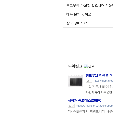
중고부품 파실것 있으시면 전화
테무 문제 있어요
참 이상해서요
파워링크
윈도우11 정품 리
https://idcmall.c
광고
기업/관공서 필수! 
사업자 구매시특별한
세이퍼 중고데스트탑PC
https://smartstore.naver.com/
광고
리사이클IT기기, 피벗모니터, 사