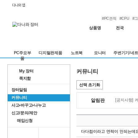
다나와 앱
#PC견적
#CPU
#
상품명
전국
PC주요부
디지털완제품
노트북
모니터
주변기기/네
품
커뮤니티
My 장터
쪽지함
선택 초기화
장터알림
커뮤니티
알림판
[공지사항] 
사고•바꾸고•나누고
신고/문의/제안
매입신청
다다컴이라고 연락이 안되는데