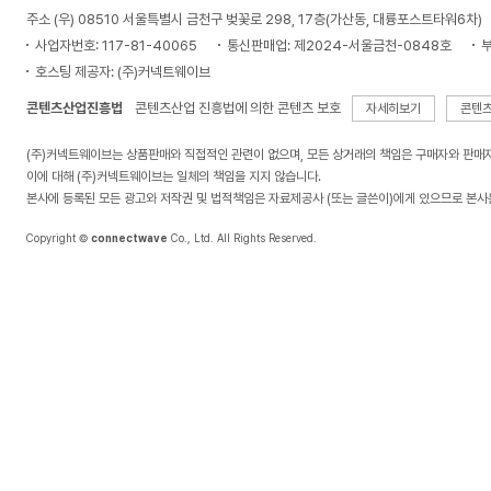
주소 (우) 08510 서울특별시 금천구 벚꽃로 298, 17층(가산동, 대륭포스트타워6차)
사업자번호: 117-81-40065
통신판매업: 제2024-서울금천-0848호
부
호스팅 제공자: (주)커넥트웨이브
콘텐츠산업진흥법
콘텐츠산업 진흥법에 의한 콘텐츠 보호
자세히보기
콘텐
(주)커넥트웨이브는 상품판매와 직접적인 관련이 없으며, 모든 상거래의 책임은 구매자와 판매
이에 대해 (주)커넥트웨이브는 일체의 책임을 지지 않습니다.
본사에 등록된 모든 광고와 저작권 및 법적책임은 자료제공사 (또는 글쓴이)에게 있으므로 본사
Copyright ©
connectwave
Co., Ltd. All Rights Reserved.