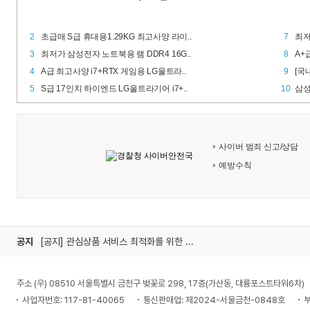
2
초급매 S급 휴대용1.29KG 최고사양 라이..
7
최저
3
최저가 삼성전자 노트북용 램 DDR4 16G..
8
A+
4
A급 최고사양 i7+RTX 게임용 LG울트라..
9
[국
5
S급 17인치 하이엔드 LG울트라기어 i7+..
10
삼성
사이버 범죄 신고/상담
예방수칙
공지
[공지] 관심상품 서비스 최적화를 위한 미사용 폴더 정리 안내
주소 (우) 08510 서울특별시 금천구 벚꽃로 298, 17층(가산동, 대륭포스트타워6차)
사업자번호: 117-81-40065
통신판매업: 제2024-서울금천-0848호
부