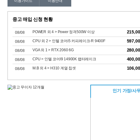
이용가이드
이용안내
중고 매입 신청 현황
215,0
POWER 외 4 > Power 정격500W 이상
08/08
597,0
CPU 외 2 > 인텔 코어i5 커피레이크-R 9400F
08/08
280,0
VGA 외 1 > RTX 2060 6G
08/08
400,0
CPU > 인텔 코어I9 14900K 랩터레이크
08/08
106,0
M.B 외 4 > H310 계열 칩셋
08/08
인기 가정/사무