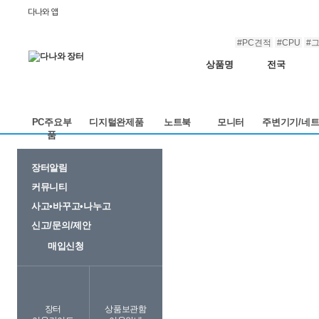
다나와 앱
#PC견적
#CPU
#
상품명
전국
PC주요부
디지털완제품
노트북
모니터
주변기기/네
품
장터알림
커뮤니티
사고•바꾸고•나누고
신고/문의/제안
매입신청
장터
상품보관함